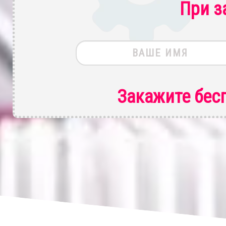
При з
Закажите бес