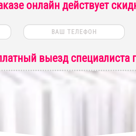
аказе онлайн действует скид
платный выезд специалиста
п