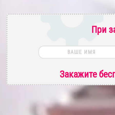
При з
Закажите бес