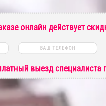
аказе онлайн действует скид
платный выезд специалиста
п